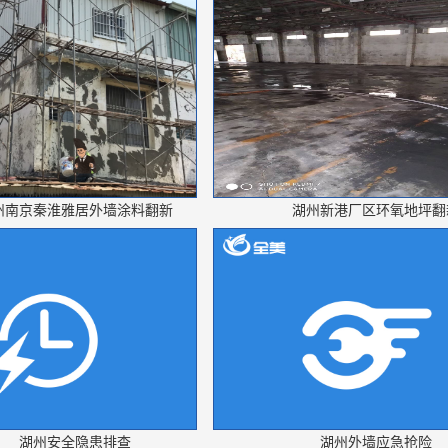
州南京秦淮雅居外墙涂料翻新
湖州新港厂区环氧地坪翻
湖州安全隐患排查
湖州外墙应急抢险