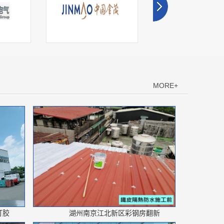
MORE+
湖州中国金茂
湖州雨润集团
打胶
湖州南京江北新区彩钢房翻新