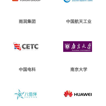
雨润集团
中国航天工业
中国电科
南京大学